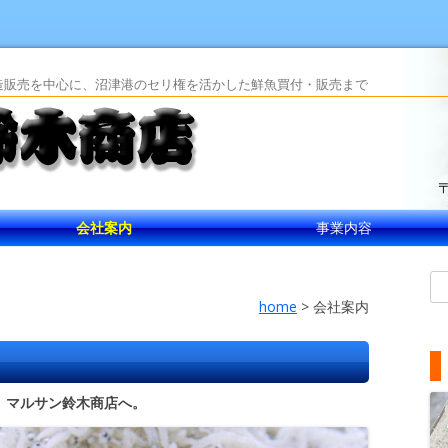
造販売を中心に、沼津港のセリ権を活かした鮮魚買付・販売まで
コンテンツへ移動
055
岡県沼津市｜水産
会社案内
事業内容
案内地図
会社沿革
設備
検
home
>
会社案内
、マルサン鈴木商店へ。