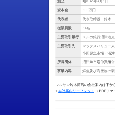
創立
昭和45年4月1日
資本金
300万円
代表者
代表取締役 鈴木 
従業員数
34名
主要取引銀行
スルガ銀行沼津港支
主要取引先
マックスバリュー東
小田原魚市場・沼津
所属団体
沼津魚市場仲買組合
事業内容
鮮魚及び海産物の製
マルサン鈴木商店の会社案内は下か
»
会社案内リーフレット
（PDFファイ