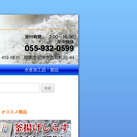
〒410-0835 静岡県沼津市西島町20-44
-932-0599
水産加工品・製品
贈り物に釜揚げシラス
索:
オススメ商品